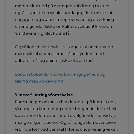
møder, skar ned på mængden af dias og i stedet –
også – tænkte en smule ’pædagogisk’, tænkte i at
engagere og skabe ’læreprocesser’ og en virkning
efterfølgende. Sikke en kulturrevolution! Sikke en
’smittevirkning’ det kunne få!
Og så lige et hjertesuk: Hvis organisationen leverer
materiale til underviserne, så udstyr dem med
adfærdsmål og pointer, ikke et læs dias!
Sådan skaber du motivation, engagement og
læring med PowerPoint!
’Lineær’ læringsforståelse
Forestillingen om at ’nu har du været på kursus i det,
så nu har du lært det og derfor bruger du det’ er helt
skæv, men den lever i bedste velgående, ubevidst, i
mange organisationer. Og så længe den lever bliver
vi blinde for hvad der skal til for at undervisning virker.