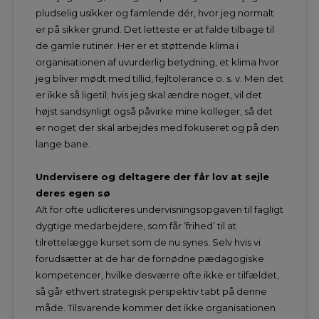
pludselig usikker og famlende dér, hvor jeg normalt
er på sikker grund. Det letteste er at falde tilbage til
de gamle rutiner. Her er et støttende klima i
organisationen af uvurderlig betydning, et klima hvor
jeg bliver mødt med tillid, fejltolerance o. s. v. Men det
er ikke så ligetil; hvis jeg skal ændre noget, vil det
højst sandsynligt også påvirke mine kolleger, så det
er noget der skal arbejdes med fokuseret og på den
lange bane.
Undervisere og deltagere der får lov at sejle
deres egen sø
Alt for ofte udliciteres undervisningsopgaven til fagligt
dygtige medarbejdere, som får ’frihed’ til at
tilrettelægge kurset som de nu synes. Selv hvis vi
forudsætter at de har de fornødne pædagogiske
kompetencer, hvilke desværre ofte ikke er tilfældet,
så går ethvert strategisk perspektiv tabt på denne
måde. Tilsvarende kommer det ikke organisationen