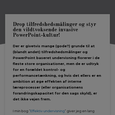
Drop tilfredshedsmålinger og styr
den vildtvoksende invasive
PowerPoint-kultur!
Der er givetvis mange (gode?) grunde til at
(blandt andet) tilfredshedsmålinger og
PowerPoint baseret undervisning florerer i de
fleste store organisationer, men de er udtryk
for en forældet kontrol- og
performancetænkning, og hvis det ellers er en
ambition at øge effekten af interne
læreprocesser (eller organisationens
forandringskapacitet for den sags skyld), er
det ikke vejen frem.
I min bog ”
Effektiv undervisning
” giver jeg en lang