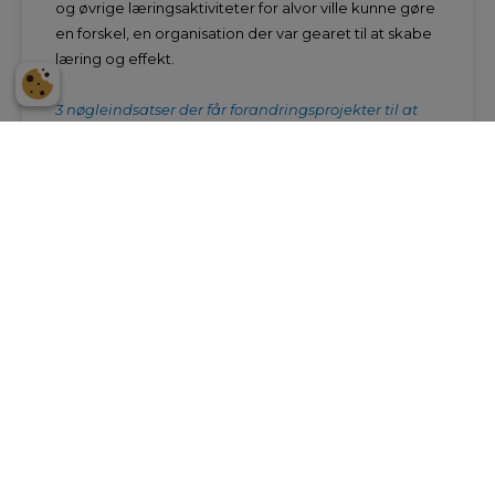
og øvrige læringsaktiviteter for alvor ville kunne gøre
en forskel, en organisation der var gearet til at skabe
læring og effekt.
3 nøgleindsatser der får forandringsprojekter til at
lykkes
Virkningsfuld undervisning i en virkningsfuld
organisation?
Jeg har kaldt min bog ’Effektiv undervisning’ idet mit
’projekt’ er at fremme effektiv undervisning i
arbejdslivet. Og den store vision er at det bidrager til
at skabe ’effektive organisationer’. Det tør jeg
imidlertid dårligt sige højt, for effektive organisationer
kommer i dagens Danmark hurtigt til at lyde som
synonym for ’strømlinede’, ’slankede’ o. s. v.
Men effektiv betyder jo ’virkningsfuld’. Så for at undgå
misforståelser er det måske bedre at tale om
’virkningsfuld undervisning i en virkningsfuld