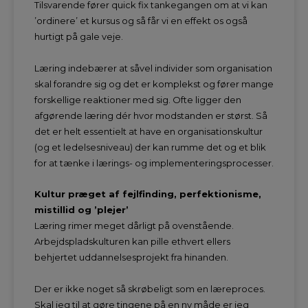
Tilsvarende fører quick fix tankegangen om at vi kan
’ordinere’ et kursus og så får vi en effekt os også
hurtigt på gale veje.
Læring indebærer at såvel individer som organisation
skal forandre sig og det er komplekst og fører mange
forskellige reaktioner med sig. Ofte ligger den
afgørende læring dér hvor modstanden er størst. Så
det er helt essentielt at have en organisationskultur
(og et ledelsesniveau) der kan rumme det og et blik
for at tænke i lærings- og implementeringsprocesser.
Kultur præget af fejlfinding, perfektionisme,
mistillid og ’plejer’
Læring rimer meget dårligt på ovenstående.
Arbejdspladskulturen kan pille ethvert ellers
behjertet uddannelsesprojekt fra hinanden.
Der er ikke noget så skrøbeligt som en læreproces.
Skal jeg til at gøre tingene på en ny måde er jeg