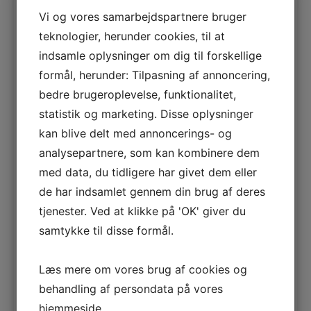
Det er selvsagt vigtigt at vi har dygtige undervisere
Vi og vores samarbejdspartnere bruger
der gør det godt. Det store fokus på undervisernes
teknologier, herunder cookies, til at
performance og på måling af deltagernes tilfredshed
indsamle oplysninger om dig til forskellige
retter imidlertid perspektivet et helt forkert sted hen,
formål, herunder: Tilpasning af annoncering,
nemlig på undervisernes præstation fremfor
deltagernes læreprocesser. Ja vi tvinger jo nærmest
bedre brugeroplevelse, funktionalitet,
underviserne til at fokusere på at tage sig godt ud og
statistik og marketing. Disse oplysninger
’score højt’, fremfor at udfordre deltagerne. Og det
kan blive delt med annoncerings- og
er dokumenteret mange gange at der IKKE er nogen
analysepartnere, som kan kombinere dem
sammenhæng mellem deltagernes tilfredshed og så
med data, du tidligere har givet dem eller
deres læring og anvendelse af det lærte, endsige
den organisatoriske effekt. Så skal vi vurdere
de har indsamlet gennem din brug af deres
underviserne, så skal det være på den læring og
tjenester. Ved at klikke på 'OK' giver du
effekt de skaber, ikke på deltagernes tilfredshed!
samtykke til disse formål.
9 ting I bliver nødt til at forholde jer til, når I vil
Læs mere om vores brug af cookies og
evaluere effekten af kurser
behandling af persondata på vores
(Mis)brug af PowerPoint
hjemmeside.