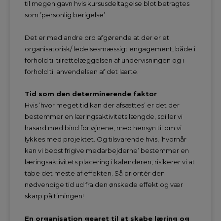
til megen gavn hvis kursusdeltagelse blot betragtes
som ’personlig berigelse’.
Det er med andre ord afgørende at der er et
organisatorisk/ ledelsesmæssigt engagement, både i
forhold til tilrettelæggelsen af undervisningen og i
forhold til anvendelsen af det lærte.
Tid som den determinerende faktor
Hvis ’hvor meget tid kan der afsættes’ er det der
bestemmer en læringsaktivitets længde, spiller vi
hasard med bind for øjnene, med hensyn til om vi
lykkes med projektet. Og tilsvarende hvis, ’hvornår
kan vi bedst frigive medarbejderne’ bestemmer en
læringsaktivitets placering i kalenderen, risikerer vi at
tabe det meste af effekten. Så prioritér den
nødvendige tid ud fra den ønskede effekt og vær
skarp på timingen!
En organisation gearet til at skabe læring og