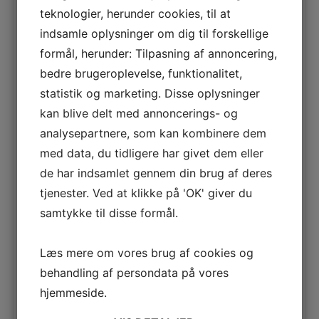
teknologier, herunder cookies, til at
udbytte, at du underviser. Det er dem der skal være
hovedpersonerne i din undervisning. Og du er deres
indsamle oplysninger om dig til forskellige
ydmyge tjenende ånd! Skuffet? Det behøver du ikke
formål, herunder: Tilpasning af annoncering,
at være. Det er her det for alvor bliver sjovt – og
bedre brugeroplevelse, funktionalitet,
meningsfuldt – at undervise. Det er her hvor du
statistik og marketing. Disse oplysninger
bruger dine kompetencer, så det kommer dine
deltagere til gavn. Her du skaber resultater med din
kan blive delt med annoncerings- og
undervisning.
analysepartnere, som kan kombinere dem
med data, du tidligere har givet dem eller
Det er også her, hvor du ikke hele tiden behøver at
de har indsamlet gennem din brug af deres
svede angstens sved; præsterer jeg nu godt nok,
tjenester. Ved at klikke på 'OK' giver du
hvad hvis jeg taber tråden, kan de se at jeg er nervøs
… For fokus er rettet mod dine deltagere, og det er
samtykke til disse formål.
dem der ’sveder’!
Læs mere om vores brug af cookies og
Deltagerorientering
behandling af persondata på vores
Nøglen til at få succes som underviser – og for alvor
hjemmeside.
skabe læring hos deltagerne – er at planlægge
deltagerorienteret! I stedet for at du tager