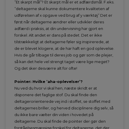
”Et skarpt mål”? Et skarpt mål er et adfærdsmål. F.eks.
”deltagerne skal kunne dokumentere kvaliteten af
udførelsen af x opgave ved brug af y værktøj” Det er
først når deltagerne ændrer eller udvikler deres
adfærd i praksis, at din undervisning har gjort en
forskel. Alt andet er dans på stedet. Det er ikke
tilstrækkeligt at deltagerne føler sig inspirerede, at
de er blevet klogere, at de har haft en god oplevelse.
Hvis de går tilbage til deres job og gør som de plejer,
så kan det hele vel strengt taget være lige meget?
Og det sker desværre alt for ofte!
Pointer: Hvilke ’aha-oplevelser’?
Nu ved du hvor vi skal hen, næste skridt er at
disponere det faglige stof. Du skal finde den
deltagerorienterede vej ind i stoffet, se stoffet med
deltagernes briller, og herved disciplinere dig selv, så
du ikke bare vælter din viden i hovedet på
deltagerne. Du skal finde de pointer der gør den
forståelsesmæssige forskel for deltagerne, det der