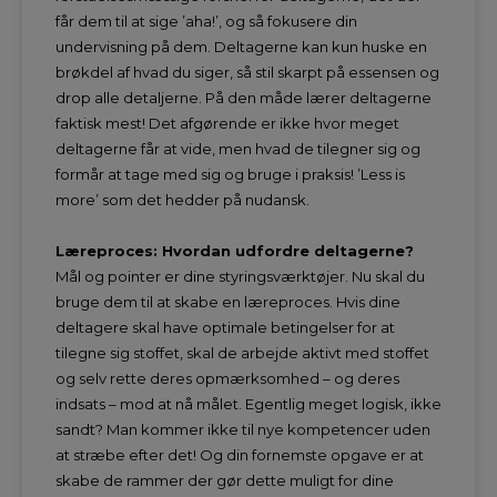
får dem til at sige ’aha!’, og så fokusere din
undervisning på dem. Deltagerne kan kun huske en
brøkdel af hvad du siger, så stil skarpt på essensen og
drop alle detaljerne. På den måde lærer deltagerne
faktisk mest! Det afgørende er ikke hvor meget
deltagerne får at vide, men hvad de tilegner sig og
formår at tage med sig og bruge i praksis! ’Less is
more’ som det hedder på nudansk.
Læreproces: Hvordan udfordre deltagerne?
Mål og pointer er dine styringsværktøjer. Nu skal du
bruge dem til at skabe en læreproces. Hvis dine
deltagere skal have optimale betingelser for at
tilegne sig stoffet, skal de arbejde aktivt med stoffet
og selv rette deres opmærksomhed – og deres
indsats – mod at nå målet. Egentlig meget logisk, ikke
sandt? Man kommer ikke til nye kompetencer uden
at stræbe efter det! Og din fornemste opgave er at
skabe de rammer der gør dette muligt for dine