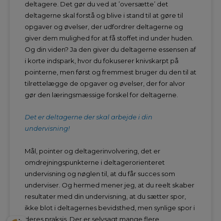
deltagere. Det gør du ved at ’oversætte’ det
deltagerne skal forstå og blive i stand til at gøre til
opgaver og øvelser, der udfordrer deltagerne og
giver dem mulighed for at få stoffet ind under huden.
Og din viden? Ja den giver du deltagerne essensen af
i korte indspark, hvor du fokuserer knivskarpt på
pointerne, men først og fremmest bruger du den til at
tilrettelægge de opgaver og øvelser, der for alvor
gør den læringsmæssige forskel for deltagerne.
Det er deltagerne der skal arbejde i din
undervisning!
Mål, pointer og deltagerinvolvering, det er
omdrejningspunkterne i deltagerorienteret
undervisning og nøglen til, at du får succes som
underviser. Og hermed mener jeg, at du reelt skaber
resultater med din undervisning, at du sætter spor,
ikke blot i deltagernes bevidsthed, men synlige spor i
deres praksis. Der er selvsagt mange flere