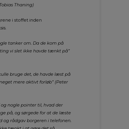
(Tobias Thaning)
rene i stoffet inden
sis.
nogle tanker om. Da de kom på
ting vi slet ikke havde tænkt på”
ulle bruge det, de havde læst på
 meget mere aktivt forløb” (Peter
g nogle pointer til, hvad der
ge på, og sørgede for at de læste
d og rådgav borgeren i telefonen.
kke tænkt i at gøre det så