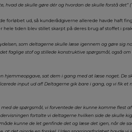
e, hvad de skulle gøre dér og hvordan de skulle forstå det” 
de forløbet ud, så kunderådgiverne allerede havde haft fing
hele tiden blev stillet skarpt på deres brug af stoffet i prak
 ydelsen, som deltagerne skulle læse igennem og gøre sig 
det faglige stof og stillede konstruktive spørgsmål, også om 
 en hjemmeopgave, sat dem i gang med at læse noget. De sk
cerede input ud af! Deltagerne gik bare i gang, og vi fik et
 med de spørgsmål, vi forventede der kunne komme flest af o
rvisningen fortalte vi deltagerne hvilken side de skulle kig
 måde kunne de let genfinde det og læse det igen, når de sa
t det gjorde en forskel. Uden sparringsforløbet havde vi i