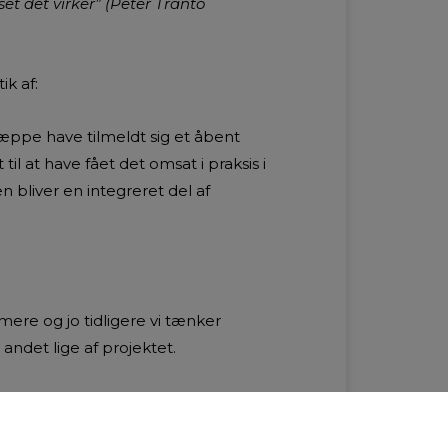
et det virker” (Peter Tranto
ik af:
 næppe have tilmeldt sig et åbent
 til at have fået det omsat i praksis i
 bliver en integreret del af
mere og jo tidligere vi tænker
andet lige af projektet.