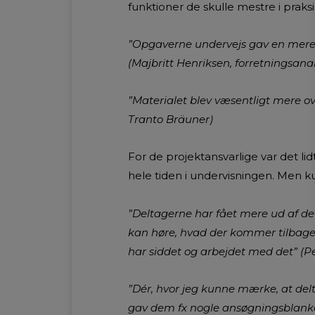
funktioner de skulle mestre i praksi
”Opgaverne undervejs gav en mere l
(Majbritt Henriksen, forretningsanal
”Materialet blev væsentligt mere o
Tranto Bräuner)
For de projektansvarlige var det li
hele tiden i undervisningen. Men ku
”Deltagerne har fået mere ud af det
kan høre, hvad der kommer tilbage
har siddet og arbejdet med det” (P
”Dér, hvor jeg kunne mærke, at delt
gav dem fx nogle ansøgningsblanket