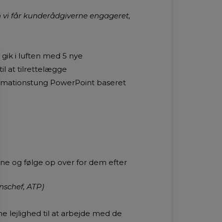
an vi får kunderådgiverne engageret,
 gik i luften med 5 nye
l at tilrettelægge
formationstung PowerPoint baseret
erne og følge op over for dem efter
nschef, ATP)
e lejlighed til at arbejde med de