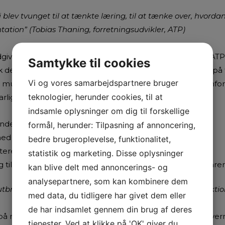
i blev tvunget til at tænkte læring, til at tænke over, hvord
tation” (Tobias Thaning, forretningsudvikler, ATP)
iverne var klar til at tage telefonen den første dag, da ATP
Samtykke til cookies
 projektansvarlige et kort forløb, hvor de blev klædt på ti
Vi og vores samarbejdspartnere bruger
 mulig brugsværdi for kunderådgiverne. I stedet for en in
teknologier, herunder cookies, til at
rlige værktøj til og sparring på at …
indsamle oplysninger om dig til forskellige
nderådgivernes anvendelsessituationer
formål, herunder: Tilpasning af annoncering,
ed brug af cases, opgaver og eksempler
bedre brugeroplevelse, funktionalitet,
eret og pointefokuseret undervisningsmateriale
statistik og marketing. Disse oplysninger
g til praksis) ved at involvere kunderådgiverne før seminar
kan blive delt med annoncerings- og
analysepartnere, som kan kombinere dem
utbrugeren får mest ud af det” (Peter Tranto Bräuner, sektio
med data, du tidligere har givet dem eller
de har indsamlet gennem din brug af deres
 på mængden af information og i stedet give kunderådgivern
tjenester. Ved at klikke på 'OK' giver du