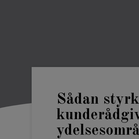
Sådan styrke
kunderådgiv
ydelsesomr