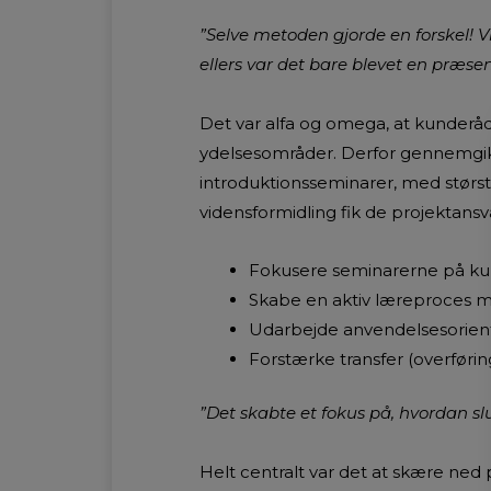
”Selve metoden gjorde en forskel! V
ellers var det bare blevet en præsen
Det var alfa og omega, at kunderådg
ydelsesområder. Derfor gennemgik de
introduktionsseminarer, med størst
vidensformidling fik de projektansva
Fokusere seminarerne på ku
Skabe en aktiv læreproces m
Udarbejde anvendelsesorient
Forstærke transfer (overførin
”Det skabte et fokus på, hvordan sl
Helt centralt var det at skære ned