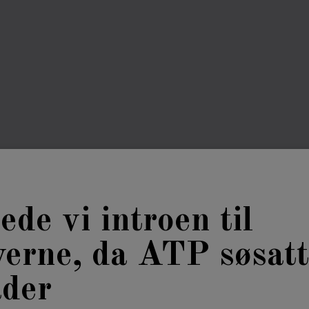
de vi introen til
erne, da ATP søsatt
åder