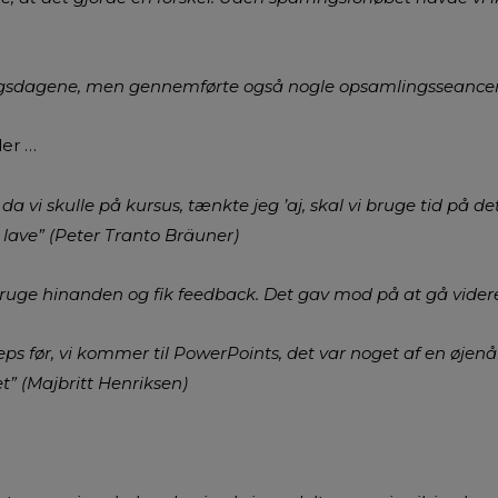
ngsdagene, men gennemførte også nogle opsamlingsseancer
der …
da vi skulle på kursus, tænkte jeg ’aj, skal vi bruge tid på det’
e lave” (Peter Tranto Bräuner)
 bruge hinanden og fik feedback. Det gav mod på at gå videre
eps før, vi kommer til PowerPoints, det var noget af en øjenåbn
t” (Majbritt Henriksen)