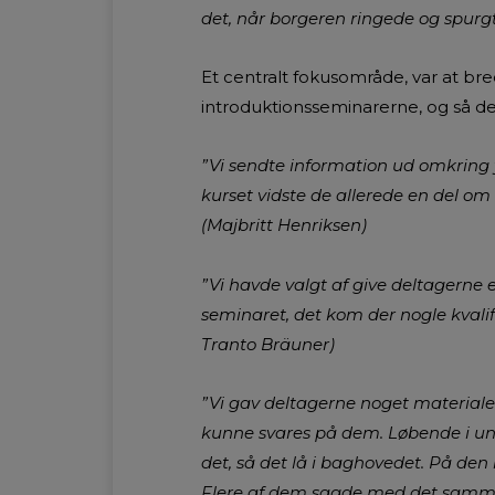
det, når borgeren ringede og spurgt
Et centralt fokusområde, var at bre
introduktionsseminarerne, og så der 
”Vi sendte information ud omkring
kurset vidste de allerede en del om 
(Majbritt Henriksen)
”Vi havde valgt af give deltagerne
seminaret, det kom der nogle kvalifi
Tranto Bräuner)
”Vi gav deltagerne noget materiale
kunne svares på dem. Løbende i unde
det, så det lå i baghovedet. På den
Flere af dem sagde med det samme, a