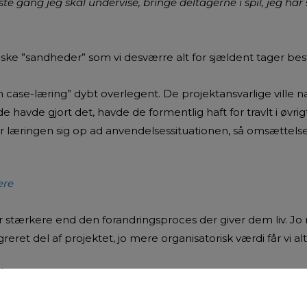
 gang jeg skal undervise, bringe deltagerne i spil, jeg har s
ssiske ”sandheder” som vi desværre alt for sjældent tager best
t in case-læring” dybt overlegent. De projektansvarlige ville
de havde gjort det, havde de formentlig haft for travlt i øvrigt
r læringen sig op ad anvendelsessituationen, så omsættelsen
ere
 stærkere end den forandringsproces der giver dem liv. Jo 
et del af projektet, jo mere organisatorisk værdi får vi alt 
kter