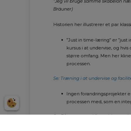
”Jeg vil bruge samme skabelon næste
Bräuner)
Historien her illustrerer et par kla
”Just in time-læring” er ”jus
kursus i at undervise, og hvis 
større omfang. Men her kline
processen.
Se: Træning i at undervise og facilit
Ingen forandringsprojekter er
processen med, som en integrer
Se: Få succes med forandringsproje