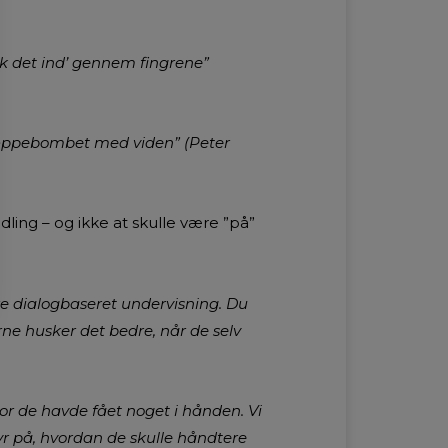
k det ind’ gennem fingrene”
 tæppebombet med viden” (Peter
dling – og ikke at skulle være ”på”
re dialogbaseret undervisning. Du
e husker det bedre, når de selv
or de havde fået noget i hånden. Vi
yr på, hvordan de skulle håndtere