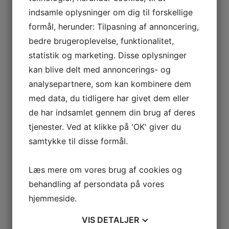
Tænk hvis I kunne, lad os sige, fordoble såvel den
indsamle oplysninger om dig til forskellige
umiddelbare læring som effekten i praksis af
formål, herunder: Tilpasning af annoncering,
undervisningen … Hvad ville det betyde for jeres
bedre brugeroplevelse, funktionalitet,
virksomhed?
statistik og marketing. Disse oplysninger
Her får du chancen for at teste jeres
kan blive delt med annoncerings- og
undervisningskvalitet i forhold til 18 ’springende
analysepartnere, som kan kombinere dem
punkter’, når det gælder at omsætte intern
med data, du tidligere har givet dem eller
undervisning til læring og effekt i praksis (det tager 2-
de har indsamlet gennem din brug af deres
3 minutter). Hvis I scorer 3 og 4 i de 18 punkter, så er I
godt kørende og langt bedre end gennemsnittet af
tjenester. Ved at klikke på 'OK' giver du
danske virksomheder. Scorer I primært 1 og 2 i de 18
samtykke til disse formål.
punkter, så får I alt for lidt udbytte i dag i forhold til
indsatsen, og I vil derfor kunne skrue gevaldigt op for
Læs mere om vores brug af cookies og
læring og effekt med en målrettet indsats.
behandling af persondata på vores
’18 springende punkter’ test
hjemmeside.
Print ud og kryds af, så får du det bedste overblik!
VIS
DETALJER