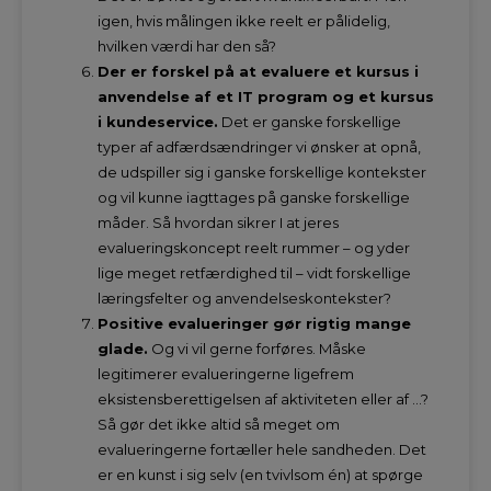
igen, hvis målingen ikke reelt er pålidelig,
hvilken værdi har den så?
Der er forskel på at evaluere et kursus i
anvendelse af et IT program og et kursus
i kundeservice.
Det er ganske forskellige
typer af adfærdsændringer vi ønsker at opnå,
de udspiller sig i ganske forskellige kontekster
og vil kunne iagttages på ganske forskellige
måder. Så hvordan sikrer I at jeres
evalueringskoncept reelt rummer – og yder
lige meget retfærdighed til – vidt forskellige
læringsfelter og anvendelseskontekster?
Positive evalueringer gør rigtig mange
glade.
Og vi vil gerne forføres. Måske
legitimerer evalueringerne ligefrem
eksistensberettigelsen af aktiviteten eller af …?
Så gør det ikke altid så meget om
evalueringerne fortæller hele sandheden. Det
er en kunst i sig selv (en tvivlsom én) at spørge