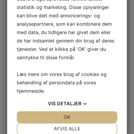
Men det er ikke helt lige til, har mange erfaret.
statistik og marketing. Disse oplysninger
kan blive delt med annoncerings- og
Effektiv undervisning? 5 elementer der gør
analysepartnere, som kan kombinere dem
forskellen!
med data, du tidligere har givet dem eller
Hvor ville det være ellers fedt med et skarpt,
de har indsamlet gennem din brug af deres
pålideligt og enkelt værktøj til at opgøre effekten af
tjenester. Ved at klikke på 'OK' giver du
vores uddannelsesaktiviteter og til at vise os, hvilke
samtykke til disse formål.
knapper vi skal skrue på, for at øge effekten!
Læs mere om vores brug af cookies og
Men hov, stop! Der er en grund (faktisk en hel del) til
at vi er uskarpe på, hvor meget valuta vi får for vores
behandling af persondata på vores
uddannelseskroner og til at evalueringer har det med
hjemmeside.
at samle støv. Det er komplekst og forbundet med
mange usikkerhedsfaktorer at evaluere effekten af
VIS
DETALJER
undervisning. Både at hente informationerne og at
tolke på dem. Hvis vi skal evaluere pålideligt, så bliver
JA
NEJ
OK
JA
NEJ
vi nødt til at se udfordringerne i øjnene og tage bestik
NØDVENDIGE
PRÆFERENCER
AFVIS ALLE
af dem. Listen her er et godt sted at starte: