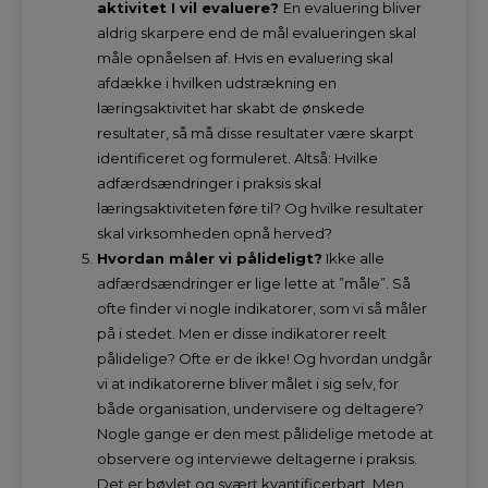
aktivitet I vil evaluere?
En evaluering bliver
aldrig skarpere end de mål evalueringen skal
måle opnåelsen af. Hvis en evaluering skal
afdække i hvilken udstrækning en
læringsaktivitet har skabt de ønskede
resultater, så må disse resultater være skarpt
identificeret og formuleret. Altså: Hvilke
adfærdsændringer i praksis skal
læringsaktiviteten føre til? Og hvilke resultater
skal virksomheden opnå herved?
Hvordan måler vi pålideligt?
Ikke alle
adfærdsændringer er lige lette at ”måle”. Så
ofte finder vi nogle indikatorer, som vi så måler
på i stedet. Men er disse indikatorer reelt
pålidelige? Ofte er de ikke! Og hvordan undgår
vi at indikatorerne bliver målet i sig selv, for
både organisation, undervisere og deltagere?
Nogle gange er den mest pålidelige metode at
observere og interviewe deltagerne i praksis.
Det er bøvlet og svært kvantificerbart. Men