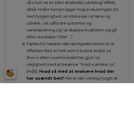
så vi kan se en (den ønskede) udvikling/ effekt.
Altså: Hvilke hensyn ligger bag evalueringen: En
reel nysgerrighed, en interesse i at lære og
udvikle, i at udfordre systemer og
vanetænkning og i at skærpe kvaliteten og gå
efter resultater? Eller …?
Fælles for næsten alle læringsaktiviteter er at
effekten ikke er helt som vi kunne ønske os
(hvis vi ellers overhovedet har gjort os
ulejlighed med at beskrive ”hvad vi ønsker os”
(mål)).
Hvad så med at evaluere hvad der
har spændt ben?
Her er der virkelig noget at
lære.
Og videre ad den tangent:
Hvad er det der
reelt virker?
Hvorfor gør det det? Og hvordan
får vi mere af det? Det er måske det allermest
interessante at undersøge/ evaluere. Her er
der virkeligt fremtidsperspektiver.
Hvis I tager bestik at disse 9 punkter er I godt på vej,