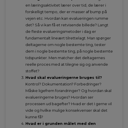
en læringsaktivitet lærer over tid, de lærer i
forskelligt tempo, der er masser af bump på
vejen etc. Hvordan kan evalueringen rumme
det? Så vi kan få et retvisende billede? Langt
de fleste evalueringsmetoder i dag er
fundamentalt lineært tilrettelagt. Man spørger
deltagerne om nogle bestemte ting, tester
dem i nogle bestemte ting, på nogle bestemte
tidspunkter. Men matcher det deltagernes
reelle proces med at tilegne sig og anvende
stoffet?
Hvad skal evalueringerne bruges til?
Kontrol? Dokumentation? Forbedringer?
Måske ligefrem forandringer? Og hvordan skal
evalueringerne bruges? Hvordan ser
processen ud bagefter? Hvad er det I gerne vil
vide og hvilke mulige konsekvenser skal det
kunne få?
Hvad er i grunden målet med den