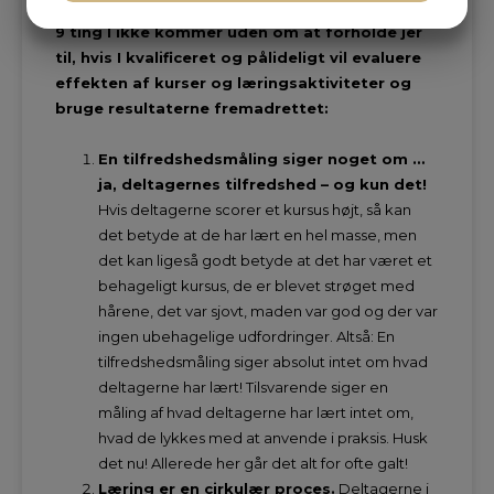
JA
NEJ
JA
NEJ
9 ting I ikke kommer uden om at forholde jer
MARKETING
STATISTIK
til, hvis I kvalificeret og pålideligt vil evaluere
effekten af kurser og læringsaktiviteter og
bruge resultaterne fremadrettet:
En tilfredshedsmåling siger noget om …
ja, deltagernes tilfredshed – og kun det!
Hvis deltagerne scorer et kursus højt, så kan
det betyde at de har lært en hel masse, men
det kan ligeså godt betyde at det har været et
behageligt kursus, de er blevet strøget med
hårene, det var sjovt, maden var god og der var
ingen ubehagelige udfordringer. Altså: En
tilfredshedsmåling siger absolut intet om hvad
deltagerne har lært! Tilsvarende siger en
måling af hvad deltagerne har lært intet om,
hvad de lykkes med at anvende i praksis. Husk
det nu! Allerede her går det alt for ofte galt!
Læring er en cirkulær proces.
Deltagerne i